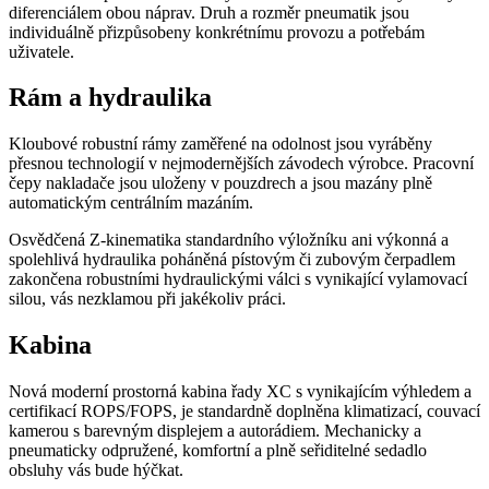
diferenciálem obou náprav. Druh a rozměr pneumatik jsou
individuálně přizpůsobeny konkrétnímu provozu a potřebám
uživatele.
Rám a hydraulika
Kloubové robustní rámy zaměřené na odolnost jsou vyráběny
přesnou technologií v nejmodernějších závodech výrobce. Pracovní
čepy nakladače jsou uloženy v pouzdrech a jsou mazány plně
automatickým centrálním mazáním.
Osvědčená Z-kinematika standardního výložníku ani výkonná a
spolehlivá hydraulika poháněná pístovým či zubovým čerpadlem
zakončena robustními hydraulickými válci s vynikající vylamovací
silou, vás nezklamou při jakékoliv práci.
Kabina
Nová moderní prostorná kabina řady XC s vynikajícím výhledem a
certifikací ROPS/FOPS, je standardně doplněna klimatizací, couvací
kamerou s barevným displejem a autorádiem. Mechanicky a
pneumaticky odpružené, komfortní a plně seřiditelné sedadlo
obsluhy vás bude hýčkat.