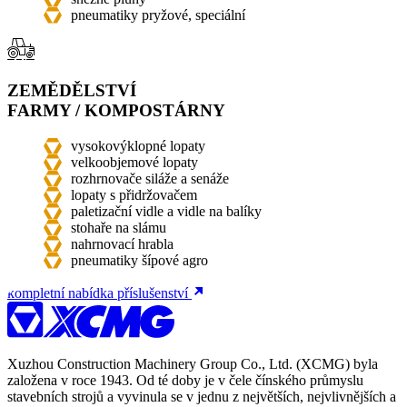
pneumatiky pryžové, speciální
ZEMĚDĚLSTVÍ
FARMY / KOMPOSTÁRNY
vysokovýklopné lopaty
velkoobjemové lopaty
rozhrnovače siláže a senáže
lopaty s přidržovačem
paletizační vidle a vidle na balíky
stohaře na slámu
nahrnovací hrabla
pneumatiky šípové agro
kompletní nabídka příslušenství
Xuzhou Construction Machinery Group Co., Ltd. (XCMG) byla
založena v roce 1943. Od té doby je v čele čínského průmyslu
stavebních strojů a vyvinula se v jednu z největších, nejvlivnějších a