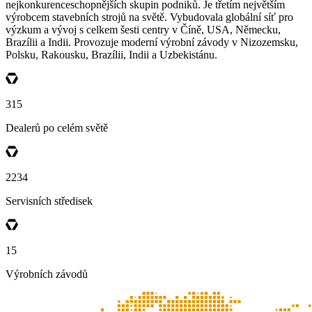
nejkonkurenceschopnějších skupin podniků. Je třetím největším
výrobcem stavebních strojů na světě. Vybudovala globální síť pro
výzkum a vývoj s celkem šesti centry v Číně, USA, Německu,
Brazílii a Indii. Provozuje moderní výrobní závody v Nizozemsku,
Polsku, Rakousku, Brazílii, Indii a Uzbekistánu.
315
Dealerů po celém světě
2234
Servisních středisek
15
Výrobních závodů