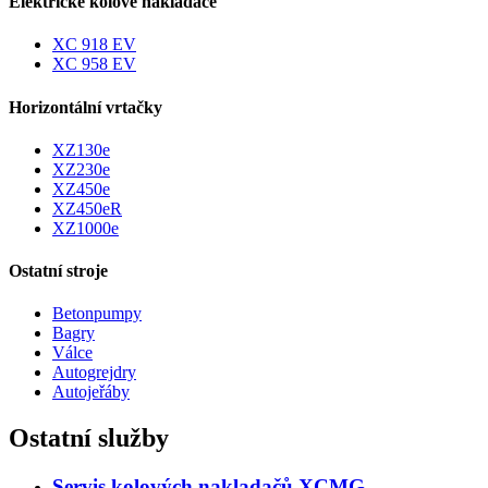
Elektrické kolové nakladače
XC 918 EV
XC 958 EV
Horizontální vrtačky
XZ130e
XZ230e
XZ450e
XZ450eR
XZ1000e
Ostatní stroje
Betonpumpy
Bagry
Válce
Autogrejdry
Autojeřáby
Ostatní služby
Servis kolových nakladačů XCMG