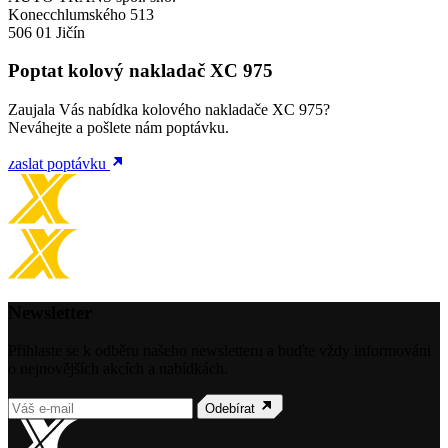
Konecchlumského 513
506 01 Jičín
Poptat kolový nakladač XC 975
Zaujala Vás nabídka kolového nakladače XC 975?
Neváhejte a pošlete nám poptávku.
zaslat poptávku
Newsletter
Přihlaste se k odběru našeho newsletteru a buďte vždy informováni
o nejnovějších akcích a nabídkách.
Odebírat