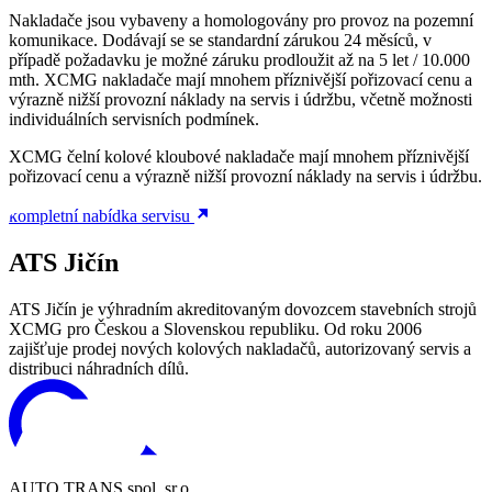
Nakladače jsou vybaveny a homologovány pro provoz na pozemní
komunikace. Dodávají se se standardní zárukou 24 měsíců, v
případě požadavku je možné záruku prodloužit až na 5 let / 10.000
mth. XCMG nakladače mají mnohem příznivější pořizovací cenu a
výrazně nižší provozní náklady na servis i údržbu, včetně možnosti
individuálních servisních podmínek.
XCMG čelní kolové kloubové nakladače mají mnohem příznivější
pořizovací cenu a výrazně nižší provozní náklady na servis i údržbu.
kompletní nabídka servisu
ATS Jičín
ATS Jičín je výhradním akreditovaným dovozcem stavebních strojů
XCMG pro Českou a Slovenskou republiku. Od roku 2006
zajišťuje prodej nových kolových nakladačů, autorizovaný servis a
distribuci náhradních dílů.
AUTO TRANS spol. sr.o.