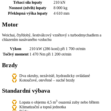
Trhací síla lopaty
210 kN
Nosnost (zdvih) lopaty
8 000 kg
Překlopná výška lopaty
4 610 mm
Motor
Weichai, čtyřdobý, šestiválcový vznětový s turbodmychadlem a
chlazením nasávaného vzduchu
Výkon
210 kW (286 koní) při 1 700 ot/min
Točivý moment
1 470 Nm při 1 200 ot/min
Brzdy
Dva okruhy, nezávislé, hydraulicky ovládané
Kotoučové, otevřené – suché brzdy
Standardní výbava
3
Lopata o objemu 4,5 m
osazená zuby nebo břitem
Klimatizační a topná jednotka