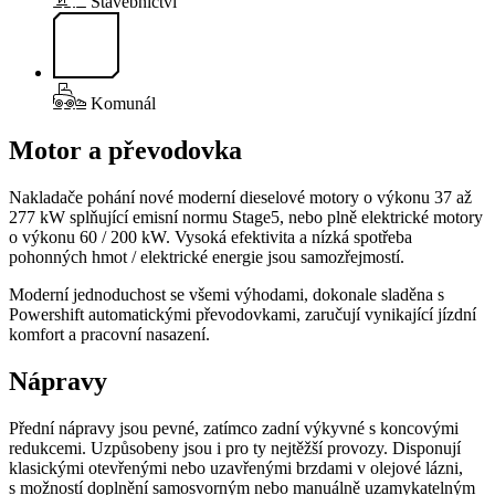
Stavebnictví
Komunál
Motor a převodovka
Nakladače pohání nové moderní dieselové motory o výkonu 37 až
277 kW splňující emisní normu Stage5, nebo plně elektrické motory
o výkonu 60 / 200 kW. Vysoká efektivita a nízká spotřeba
pohonných hmot / elektrické energie jsou samozřejmostí.
Moderní jednoduchost se všemi výhodami, dokonale sladěna s
Powershift automatickými převodovkami, zaručují vynikající jízdní
komfort a pracovní nasazení.
Nápravy
Přední nápravy jsou pevné, zatímco zadní výkyvné s koncovými
redukcemi. Uzpůsobeny jsou i pro ty nejtěžší provozy. Disponují
klasickými otevřenými nebo uzavřenými brzdami v olejové lázni,
s možností doplnění samosvorným nebo manuálně uzamykatelným