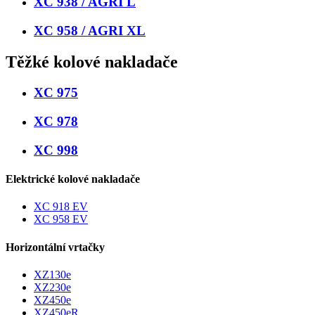
XC 938 / AGRI L
XC 958 / AGRI XL
Těžké kolové nakladače
XC 975
XC 978
XC 998
Elektrické kolové nakladače
XC 918 EV
XC 958 EV
Horizontální vrtačky
XZ130e
XZ230e
XZ450e
XZ450eR