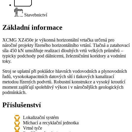
Stavebnictví
Základní informace
XCMG XZ450e je výkonná horizontální vrtačka určená pro
náročné projekty řízeného horizontálního vrtání. Tlačná a zatahovací
síla 450 kN umožňuje realizaci dlouhých vrtů velkých průměrů –
typicky podchody pod dálnicemi, železničními koridory a vodními
toky.
Stroj se uplatní při pokládce hlavních vodovodních a plynovodních
řadů, vysokokapacitních datových sítí i tlakových kanalizací
metodou řízených podvrtů. Robustní konstrukce a vysoký kroutící
moment zajišťují spolehlivý výkon i v náročnějších geologických
podmínkách.
Příslušenství
Lokalizační systém
Míchací a recyklační jednotka
Vrtné tyče