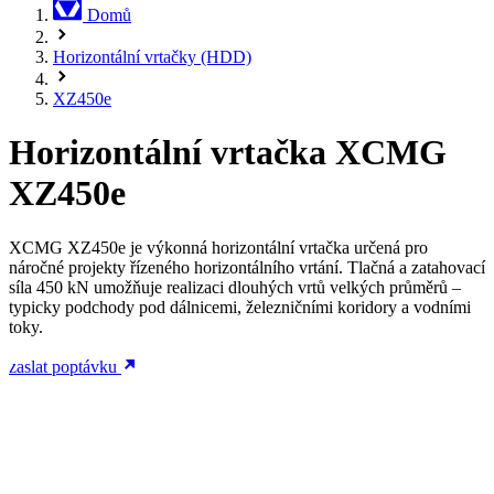
Domů
Horizontální vrtačky (HDD)
XZ450e
Horizontální vrtačka XCMG
XZ450e
XCMG XZ450e je výkonná horizontální vrtačka určená pro
náročné projekty řízeného horizontálního vrtání. Tlačná a zatahovací
síla 450 kN umožňuje realizaci dlouhých vrtů velkých průměrů –
typicky podchody pod dálnicemi, železničními koridory a vodními
toky.
zaslat poptávku