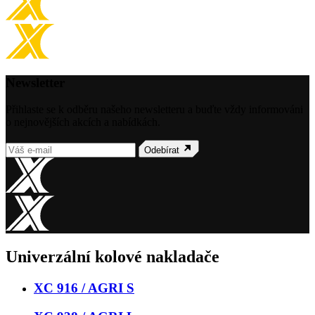
Newsletter
Přihlaste se k odběru našeho newsletteru a buďte vždy informováni
o nejnovějších akcích a nabídkách.
Odebírat
Univerzální kolové nakladače
XC 916 / AGRI S